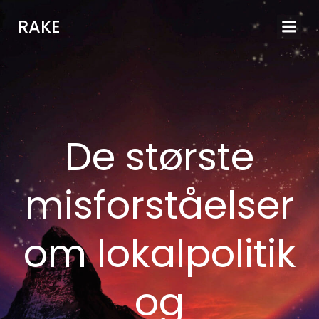
Videre
RAKE
til
indhold
De største
misforståelser
om lokalpolitik
og