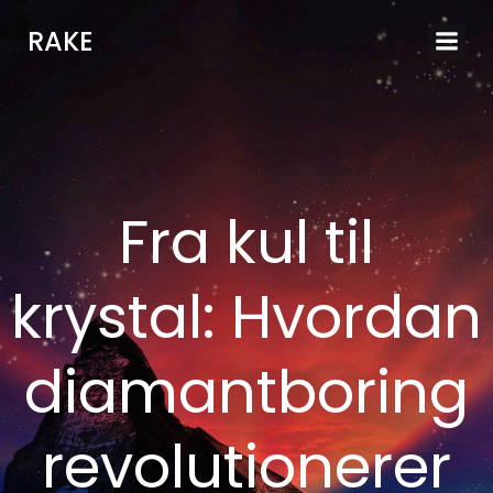
Videre
RAKE
til
indhold
Fra kul til
krystal: Hvordan
diamantboring
revolutionerer