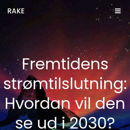
Videre
RAKE
til
indhold
Fremtidens
strømtilslutning:
Hvordan vil den
se ud i 2030?