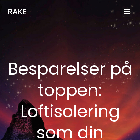
Videre
RAKE
til
indhold
Besparelser på
toppen:
Loftisolering
som din