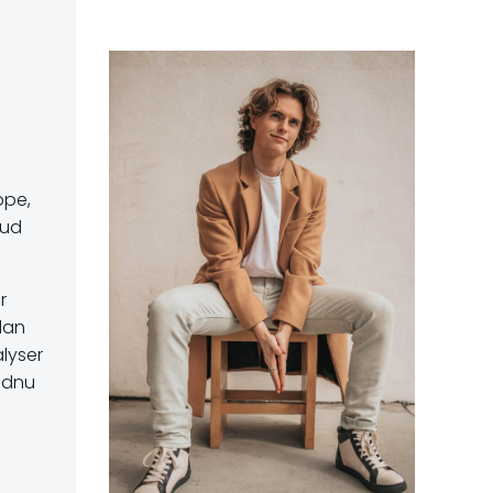
ppe,
 ud
r
rdan
lyser
endnu