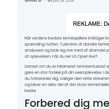
-
Skrevet af
on
juni 28, 2026
Når verdens bedste tennisspillere indtager ba
spænding i luften. Tusindvis af danske tennis
analysere og lade sig rive med af dramaet 
af oplevelsen, når du ser US Open live?
Uanset om du er inkarneret tennisentusiast el
gøre en stor forskel på din seeroplevelse. I d
du forbereder dig, vælger den rette streamin
og bliver en aktiv del af det store tennisfæ
bedre.
Forbered dig me