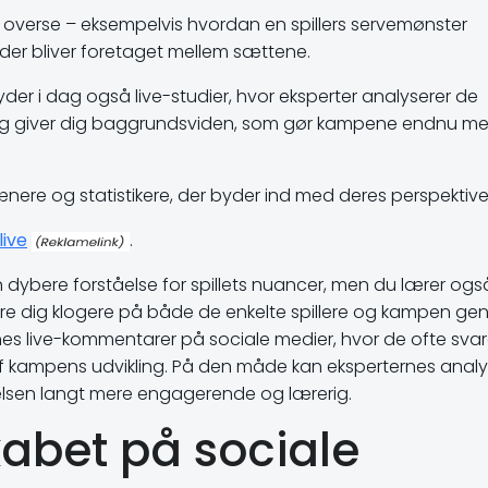
le overse – eksempelvis hvordan en spillers servemønster
r der bliver foretaget mellem sættene.
der i dag også live-studier, hvor eksperter analyserer de
ld og giver dig baggrundsviden, som gør kampene endnu me
trænere og statistikere, der byder ind med deres perspektive
live
.
n dybere forståelse for spillets nuancer, men du lærer ogs
re dig klogere på både de enkelte spillere og kampen gene
es live-kommentarer på sociale medier, hvor de ofte svar
af kampens udvikling. På den måde kan eksperternes analy
elsen langt mere engagerende og lærerig.
kabet på sociale