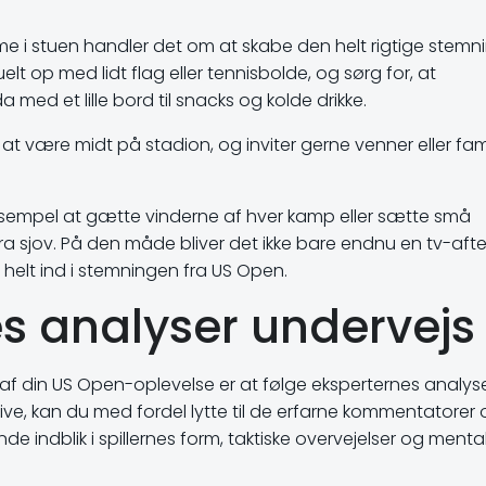
e i stuen handler det om at skabe den helt rigtige stemni
elt op med lidt flag eller tennisbolde, og sørg for, at
ed et lille bord til snacks og kolde drikke.
t være midt på stadion, og inviter gerne venner eller famil
ksempel at gætte vinderne af hver kamp eller sætte små
a sjov. På den måde bliver det ikke bare endnu en tv-afte
g helt ind i stemningen fra US Open.
es analyser undervejs
af din US Open-oplevelse er at følge eksperternes analys
live, kan du med fordel lytte til de erfarne kommentatorer
e indblik i spillernes form, taktiske overvejelser og menta