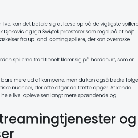
n live, kan det betale sig at læse op på de vigtigste spiller
 Djokovic og Iga Świątek præsterer som regel på et højt
askelser fra up-and-coming spillere, der kan overraske
rdan spillerne traditionelt klarer sig på hardcourt, som er
ikke bare mere ud af kampene, men du kan også bedre følg
ktiske nuancer, der ofte afgør de tætte opgør. At kende
ør hele live-oplevelsen langt mere spændende og
streamingtjenester og
ser