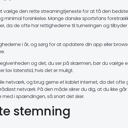
 at vælge den rette streamingtjeneste for at få den bedste
og minimal forsinkelse. Mange danske sportsfans foretræk
r, da de ofte har rettighederne til turneringen og tilbyder
ighederne i år, og sørg for at opdatere din app eller brows
ne.
ve-begivenheden og det, du ser på skærmen, bør du vælge 
r lav latenstid, hvis det er muligt.
le netværk, og brug gerne et kablet internet, da det ofte 
rådløst netværk. På den måde sikrer du dig, at du ikke går 
e med i spændingen, så snart det sker.
te stemning