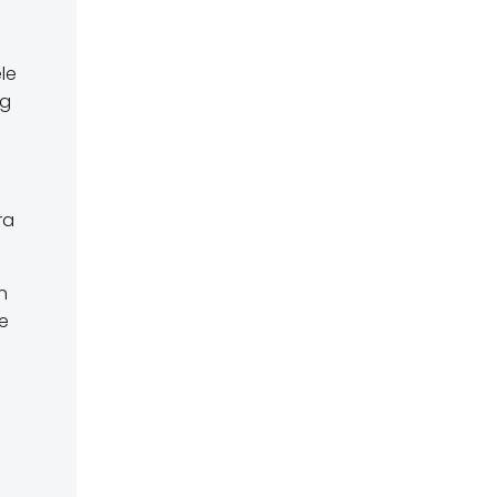
le
og
ra
n
e