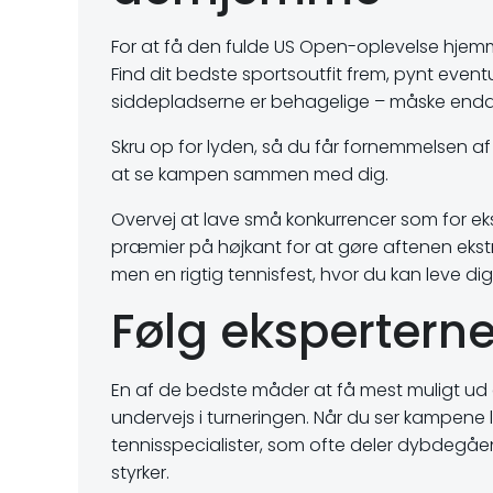
For at få den fulde US Open-oplevelse hjemm
Find dit bedste sportsoutfit frem, pynt eventu
siddepladserne er behagelige – måske endda m
Skru op for lyden, så du får fornemmelsen af a
at se kampen sammen med dig.
Overvej at lave små konkurrencer som for e
præmier på højkant for at gøre aftenen ekstr
men en rigtig tennisfest, hvor du kan leve di
Følg ekspertern
En af de bedste måder at få mest muligt ud 
undervejs i turneringen. Når du ser kampene 
tennisspecialister, som ofte deler dybdegåend
styrker.