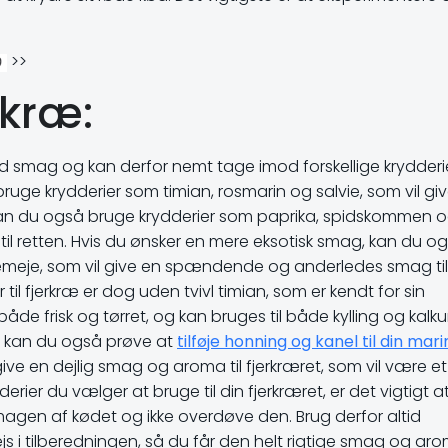
>>
rkræ:
ild smag og kan derfor nemt tage imod forskellige krydderie
bruge krydderier som timian, rosmarin og salvie, som vil gi
 kan du også bruge krydderier som paprika, spidskommen 
til retten. Hvis du ønsker en mere eksotisk smag, kan du o
kemeje, som vil give en spændende og anderledes smag til
til fjerkræ er dog uden tvivl timian, som er kendt for sin
e frisk og tørret, og kan bruges til både kylling og kalku
, kan du også prøve at
tilføje honning og kanel til din mar
give en dejlig smag og aroma til fjerkræret, som vil være et 
ier du vælger at bruge til din fjerkræret, er det vigtigt a
magen af kødet og ikke overdøve den. Brug derfor altid
 i tilberedningen, så du får den helt rigtige smag og aro