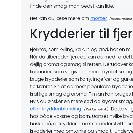
finde den smag, man bedst kan lide.
Her kan du læse mere om
morter
Krydderier til fje
Fjerkræ, som kylling, kalkun og and, har en m
Når du tilbereder fjerkræ, kan du med fordel 
dejlig aroma og smag til retten. Derudover
koriander, som vil give en mere krydret smag 
bruge krydderier som karry, ingefær og gur
fjerkræret. En af de mest populære krydderier 
kraftige smag og aroma. Timian kan bruges båd
Hvis du ønsker en mere sød og krydret smag
eller krydderiblanding.
Dette vil 
hos både voksne og børn. Uanset hvilke krydder
huske på, at krydderierne skal understøtte s
krydderier med omtanke og smag til undervejs