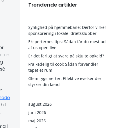
Trendende artikler
Synlighed på hjemmebane: Derfor virker
sponsorering i lokale idrætsklubber
Eksperternes tips: Sådan får du mest ud
r.
af us open live
ve en
Er det farligt at svare på skjulte opkald?
og
Fra kedelig til cool: Sådan forvandler
gså
tapet et rum
Glem rygsmerter: Effektive øvelser der
styrker din lænd
n.
inade
august 2026
hit
t
juni 2026
maj 2026
ma i