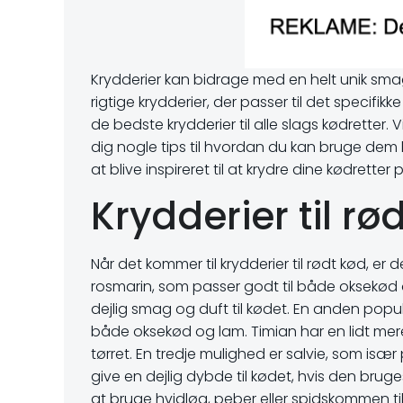
Krydderier kan bidrage med en helt unik smag
rigtige krydderier, der passer til det specifikk
de bedste krydderier til alle slags kødretter. V
dig nogle tips til hvordan du kan bruge dem 
at blive inspireret til at krydre dine kødre
Krydderier til rø
Når det kommer til krydderier til rødt kød, er
rosmarin, som passer godt til både oksekød og
dejlig smag og duft til kødet. En anden popul
både oksekød og lam. Timian har en lidt mere
tørret. En tredje mulighed er salvie, som især
give en dejlig dybde til kødet, hvis den br
at bruge hvidløg, peber eller spidskommen til