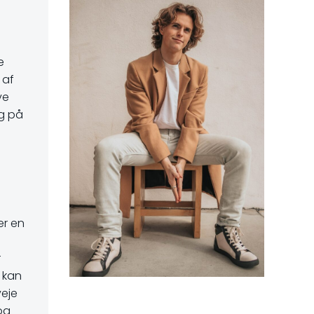
e
 af
ve
ig på
er en
l
r
n kan
veje
og