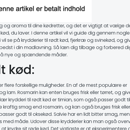
 og aroma til dine kødretter, og det er vigtigt at vælge d
e kød, du laver. I denne artikel vil vi guide dig gennem nogle
i vil se på krydderier til rødt kød, fjerkræ og svinekød, og gi
bedst i din madlavning. Så læn dig tilbage og forbered d
tter på nye og spændende måder.
dt kød:
 der flere forskellige muligheder. En af de mest populære er
 lam. Rosmarin kan enten bruges frisk eller tørret, og giv
ær krydderi til rødt kød er timian, som også passer godt ti
 kraftig smag end rosmarin, og kan også bruges frisk elle
 passer godt til oksekød. Salvie har en lidt bitter smag, me
uges med måde. Udover disse krydderier kan man også over
 at krydre sit røde kød. Det vigtigste er at eksperimentere 