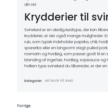
din ret.
Krydderier til sv
Svinekød er en alsidig kødtype, der kan tilb
krydderier, er der også mange muligheder. E
rub, som typisk indeholder paprika, chili, hvidl
spareribs eller en langsomt stegt pulled por
rosmarin og hvidløg, som passer godt til en sa
blanding af ingefær, hvidløg, sojasauce og hoi
hvilken type svinekød du tilbereder, er der en 
Kategorier:
ARTIKLER PÅ RAKE
Forrige