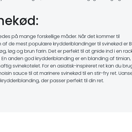
inekød:
eredes på mange forskellige måder. Når det kommer til
n af de mest populære krydderiblandinger til svinekød er 
øg, løg og brun farin. Det er perfekt til at gnide ind i en rac
k. En anden god krydderiblanding er en blanding af timian,
ftig svinekotelet. For en asiatisk-inspireret ret kan du br
sin sauce til at marinere svinekød til en stir-fry ret. Uans
krydderiblanding, der passer perfekt til din ret.