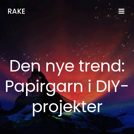
Videre
RAKE
til
indhold
Den nye trend:
Papirgarn i DIY-
projekter