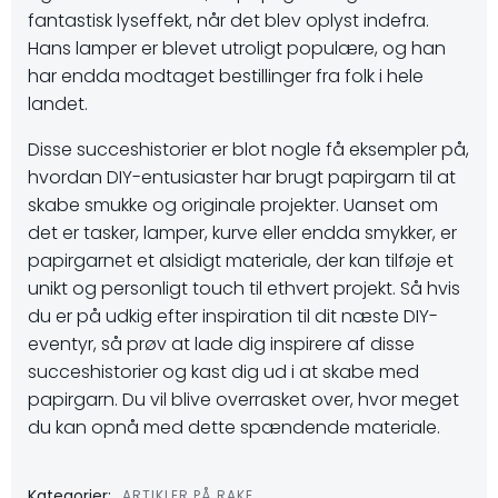
fantastisk lyseffekt, når det blev oplyst indefra.
Hans lamper er blevet utroligt populære, og han
har endda modtaget bestillinger fra folk i hele
landet.
Disse succeshistorier er blot nogle få eksempler på,
hvordan DIY-entusiaster har brugt papirgarn til at
skabe smukke og originale projekter. Uanset om
det er tasker, lamper, kurve eller endda smykker, er
papirgarnet et alsidigt materiale, der kan tilføje et
unikt og personligt touch til ethvert projekt. Så hvis
du er på udkig efter inspiration til dit næste DIY-
eventyr, så prøv at lade dig inspirere af disse
succeshistorier og kast dig ud i at skabe med
papirgarn. Du vil blive overrasket over, hvor meget
du kan opnå med dette spændende materiale.
Kategorier:
ARTIKLER PÅ RAKE