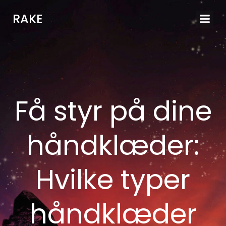
Videre
RAKE
til
indhold
Få styr på dine
håndklæder:
Hvilke typer
håndklæder