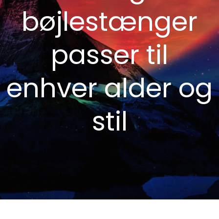
bøjlestænger
passer til
enhver alder og
stil