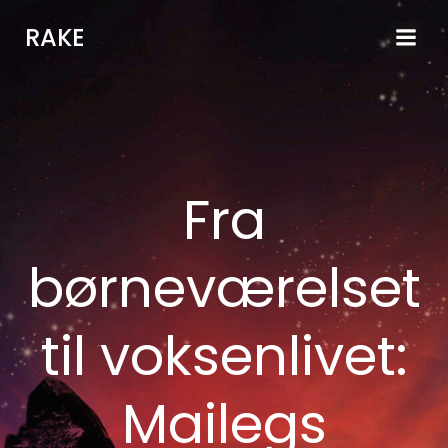
Videre
RAKE
til
indhold
Fra
børneværelset
til voksenlivet:
Mailegs