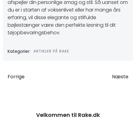
afspejler din personlige smag og stil. Så uanset om
du er i starten af voksenlivet eller har mange års
erfaring, vil disse elegante og stilfulde
bøjlestænger være den perfekte løsning til dit
tøjopbevaringsbehov.
Kategorier:
ARTIKLER PÅ RAKE
Indlægsnavigation
Indlægsna
Forrige
Næste
Velkommen til Rake.dk