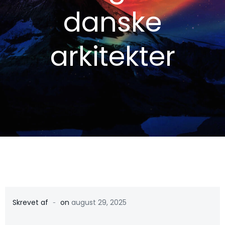
danske
arkitekter
-
Skrevet af
on
august 29, 2025