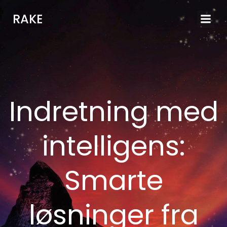
Videre
RAKE
til
indhold
Indretning med
intelligens:
Smarte
løsninger fra