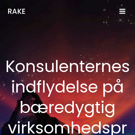
Videre
RAKE
til
indhold
Konsulenternes
indflydelse på
bæredygtig
virksomhedspr