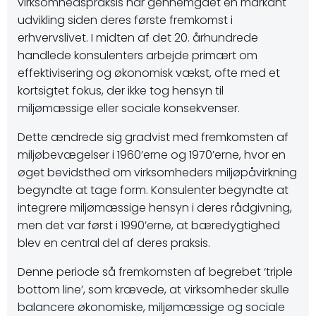
virksomhedspraksis har gennemgået en markant
udvikling siden deres første fremkomst i
erhvervslivet. I midten af det 20. århundrede
handlede konsulenters arbejde primært om
effektivisering og økonomisk vækst, ofte med et
kortsigtet fokus, der ikke tog hensyn til
miljømæssige eller sociale konsekvenser.
Dette ændrede sig gradvist med fremkomsten af
miljøbevægelser i 1960’erne og 1970’erne, hvor en
øget bevidsthed om virksomheders miljøpåvirkning
begyndte at tage form. Konsulenter begyndte at
integrere miljømæssige hensyn i deres rådgivning,
men det var først i 1990’erne, at bæredygtighed
blev en central del af deres praksis.
Denne periode så fremkomsten af begrebet ‘triple
bottom line’, som krævede, at virksomheder skulle
balancere økonomiske, miljømæssige og sociale