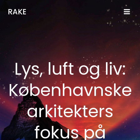
Videre
RAKE
til
indhold
Lys, luft og liv:
Københavnske
arkitekters
fokus på