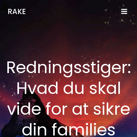
Videre
RAKE
til
indhold
Redningsstiger:
Hvad du skal
vide for at sikre
din families