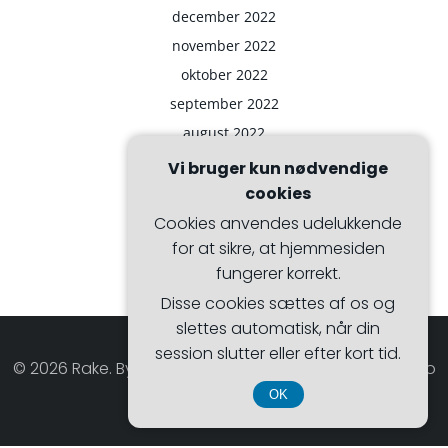
december 2022
november 2022
oktober 2022
september 2022
august 2022
juli 2022
Vi bruger kun nødvendige
cookies
Cookies anvendes udelukkende
for at sikre, at hjemmesiden
fungerer korrekt.
Disse cookies sættes af os og
slettes automatisk, når din
session slutter eller efter kort tid.
© 2026 Rake. Bygget ved at bruge WordPress og Hugo
WP Theme .
OK