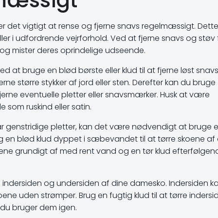
mæssigt
 det vigtigt at rense og fjerne snavs regelmæssigt. Dette
eller i udfordrende vejrforhold. Ved at fjerne snavs og støv 
d og mister deres oprindelige udseende.
t bruge en blød børste eller klud til at fjerne løst snavs
e større stykker af jord eller sten. Derefter kan du bruge
 fjerne eventuelle pletter eller snavsmærker. Husk at være
le som ruskind eller satin.
ar genstridige pletter, kan det være nødvendigt at bruge 
g en blød klud dyppet i sæbevandet til at tørre skoene af
 skoene grundigt af med rent vand og en tør klud efterfølgen
e indersiden og undersiden af dine damesko. Indersiden k
oene uden strømper. Brug en fugtig klud til at tørre indersi
n du bruger dem igen.