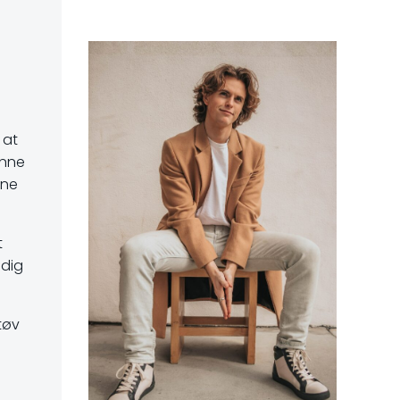
 at
enne
ine
t
 dig
tøv