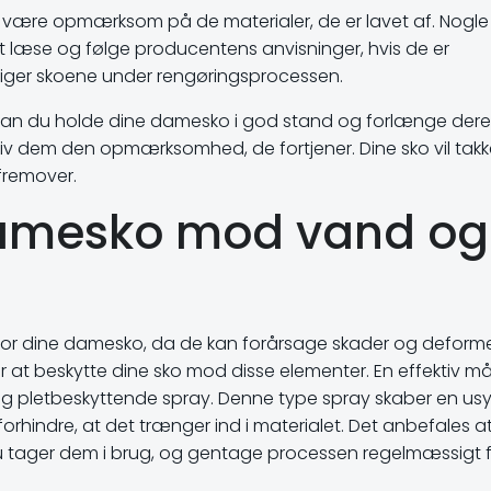
at være opmærksom på de materialer, de er lavet af. Nogle
 at læse og følge producentens anvisninger, hvis de er
kadiger skoene under rengøringsprocessen.
 kan du holde dine damesko i god stand og forlænge dere
og giv dem den opmærksomhed, de fortjener. Dine sko vil takk
 fremover.
 damesko mod vand og
 for dine damesko, da de kan forårsage skader og deforme
for at beskytte dine sko mod disse elementer. En effektiv 
g pletbeskyttende spray. Denne type spray skaber en usy
orhindre, at det trænger ind i materialet. Det anbefales a
u tager dem i brug, og gentage processen regelmæssigt f