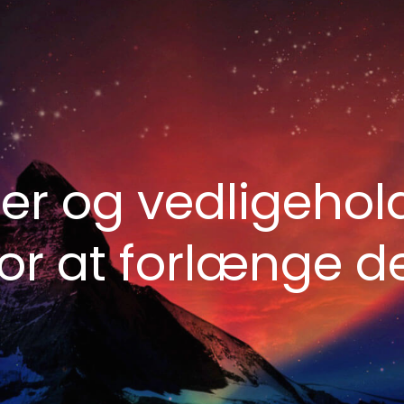
er og vedligehol
r at forlænge de