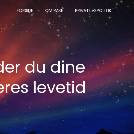
FORSIDE
OM RAKE
PRIVATLIVSPOLITIK
der du dine
res levetid