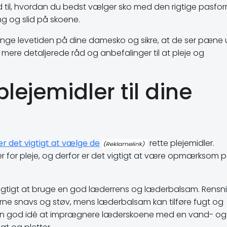
råd til, hvordan du bedst vælger sko med den rigtige pasfo
g og slid på skoene.
længe levetiden på dine damesko og sikre, at de ser pæne 
få mere detaljerede råd og anbefalinger til at pleje og
plejemidler til dine
r det vigtigt at vælge de
rette plejemidler.
mer for pleje, og derfor er det vigtigt at være opmærksom 
 vigtigt at bruge en god læderrens og læderbalsam. Rensn
erne snavs og støv, mens læderbalsam kan tilføre fugt og
å en god idé at imprægnere læderskoene med en vand- og