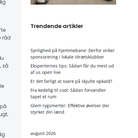
dig
Trendende artikler
fte
e råd
Synlighed på hjemmebane: Derfor virker
sponsorering i lokale idrætsklubber
du
, så
Eksperternes tips: Sådan får du mest ud
af us open live
Er det farligt at svare på skjulte opkald?
le
Fra kedelig til cool: Sådan forvandler
tapet et rum
Glem rygsmerter: Effektive øvelser der
 på
styrker din lænd
ugt,
august 2026
ig