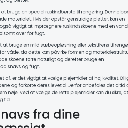
t og pletter.
t at bruge en speciel ruskindbørste til rengøring. Denne bø
ade materialet. Hvis der opstår genstridige pletter, kan en
 er også vigtigt at imprægnere ruskindsskoene med en van
ølsomt over for fugt.
t at bruge en mild sæbeopløsning eller tekstilrens til rengø
or våde, da dette kan påvirke formen og materialestruktu
ade skoene tørre naturligt og derefter bruge en
mod snavs og fugt.
af, er det vigtigt at vælge plejemidler af høj kvalitet. Bill
ne og forkorte deres levetid. Derfor anbefales det altid 
 nøje. Ved at vælge de rette plejemidler kan du sikre, at
 tid.
snavs fra dine