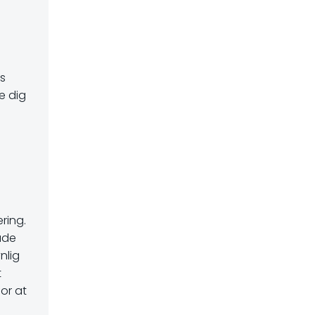
s
e dig
ring.
måde
nlig
t
or at