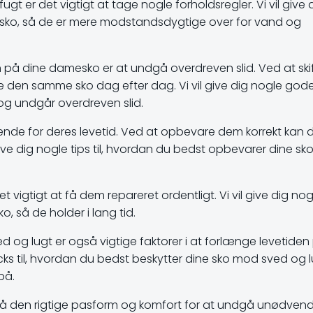
 er det vigtigt at tage nogle forholdsregler. Vi vil give 
e sko, så de er mere modstandsdygtige over for vand og
en på dine damesko er at undgå overdreven slid. Ved at ski
e den samme sko dag efter dag. Vi vil give dig nogle god
 og undgår overdreven slid.
de for deres levetid. Ved at opbevare dem korrekt kan 
ve dig nogle tips til, hvordan du bedst opbevarer dine sko
 vigtigt at få dem repareret ordentligt. Vi vil give dig nog
o, så de holder i lang tid.
 og lugt er også vigtige faktorer i at forlænge levetiden
icks til, hvordan du bedst beskytter dine sko mod sved og l
på.
på den rigtige pasform og komfort for at undgå unødvend