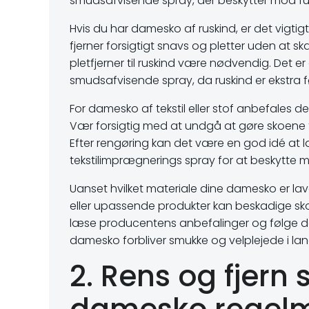
smudsafvisende spray, der beskytter mod fug
Hvis du har damesko af ruskind, er det vigtig
fjerner forsigtigt snavs og pletter uden at sk
pletfjerner til ruskind være nødvendig. Det
smudsafvisende spray, da ruskind er ekstra f
For damesko af tekstil eller stof anbefales de
Vær forsigtig med at undgå at gøre skoene f
Efter rengøring kan det være en god idé at l
tekstilimprægnerings spray for at beskytte 
Uanset hvilket materiale dine damesko er lavet 
eller upassende produkter kan beskadige skoe
læse producentens anbefalinger og følge dem
damesko forbliver smukke og velplejede i lang
2. Rens og fjern 