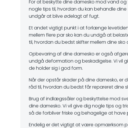
For at beskytte dine damesko mod vand og fugt
nogle tips til, hvordan du kan behandle din
undgår at blive ødelagt af fugt.
Et andet vigtigt punkt i at forlænge levetid
mellem flere par sko kan du undgå at belast
til, hvordan du bedst skifter mellem dine sko
Opbevaring af dine damesko er også afgøren
undgå deformation og beskadigelse. Vi vil gi
de holder sig i god form.
Når der opstår skader på dine damesko, er det
råd til, hvordan du bedst får repareret dine sk
Brug af indlægssåler og beskyttelse mod sved
dine damesko. Vi vil give dig nogle tips og tr
så de forbliver friske og behagelige at have 
Endelig er det vigtigt at være opmærksom 