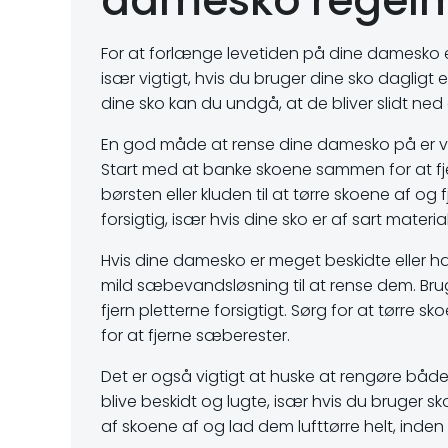
damesko regel
For at forlænge levetiden på dine damesko er
især vigtigt, hvis du bruger dine sko dagligt 
dine sko kan du undgå, at de bliver slidt ne
En god måde at rense dine damesko på er ved a
Start med at banke skoene sammen for at fjern
børsten eller kluden til at tørre skoene af og
forsigtig, især hvis dine sko er af sart materia
Hvis dine damesko er meget beskidte eller h
mild sæbevandsløsning til at rense dem. Bru
fjern pletterne forsigtigt. Sørg for at tørre
for at fjerne sæberester.
Det er også vigtigt at huske at rengøre båd
blive beskidt og lugte, især hvis du bruger sk
af skoene af og lad dem lufttørre helt, inde