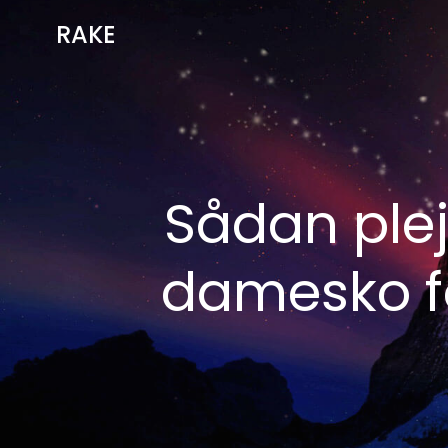
Videre
RAKE
til
indhold
Sådan plej
damesko fo